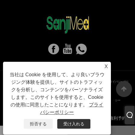
X
当社は Cookie を使用して、より良いブラウ
ジング体験を提供し、サイトのトラフィッ
Links
Sitemap
RSS
XML
プライバシーポリ
クを分析し、コンテンツをパーソナライズ
します。このサイトを使用すると、Cookie
シー
の使用に同意したことになります。
プライ
バシーポリシー
著作権 © 2024 保定三吉医療機器技術有限公司すべての権利予約。
拒否する
受け入れる
ワッツアップ
Eメール